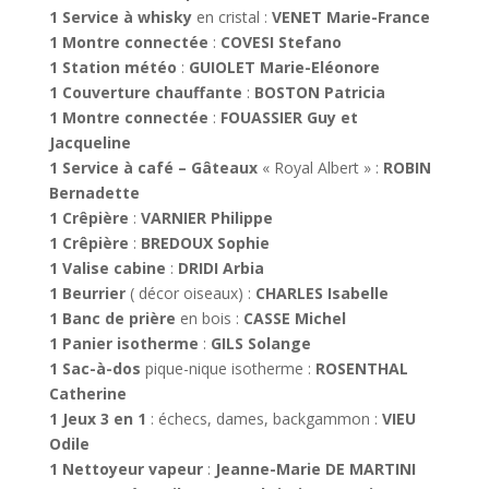
1 Service à whisky
en cristal :
VENET Marie-France
1 Montre connectée
:
COVESI Stefano
1 Station météo
:
GUIOLET Marie-Eléonore
1 Couverture chauffante
:
BOSTON Patricia
1 Montre connectée
:
FOUASSIER Guy et
Jacqueline
1 Service à café – Gâteaux
« Royal Albert » :
ROBIN
Bernadette
1 Crêpière
:
VARNIER Philippe
1 Crêpière
:
BREDOUX Sophie
1 Valise cabine
:
DRIDI Arbia
1 Beurrier
( décor oiseaux) :
CHARLES Isabelle
1 Banc de prière
en bois :
CASSE Michel
1 Panier isotherme
:
GILS Solange
1 Sac-à-dos
pique-nique isotherme :
ROSENTHAL
Catherine
1 Jeux 3 en 1
: échecs, dames, backgammon :
VIEU
Odile
1 Nettoyeur vapeur
:
Jeanne-Marie DE MARTINI