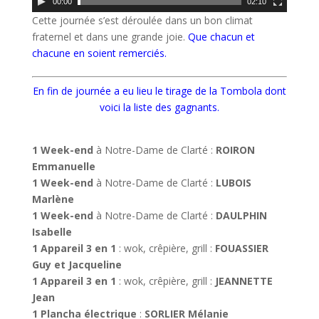
00:00
02:10
i
Cette journée s’est déroulée dans un bon climat
d
fraternel et dans une grande joie.
Que chacun et
é
chacune en soient remerciés.
o
En fin de journée a eu lieu le tirage de la Tombola dont
voici la liste des gagnants.
…
1 Week-end
à Notre-Dame de Clarté :
ROIRON
Emmanuelle
1 Week-end
à Notre-Dame de Clarté :
LUBOIS
Marlène
1 Week-end
à Notre-Dame de Clarté :
DAULPHIN
Isabelle
1 Appareil 3 en 1
: wok, crêpière, grill :
FOUASSIER
Guy et Jacqueline
1 Appareil 3 en 1
: wok, crêpière, grill :
JEANNETTE
Jean
1 Plancha électrique
:
SORLIER Mélanie