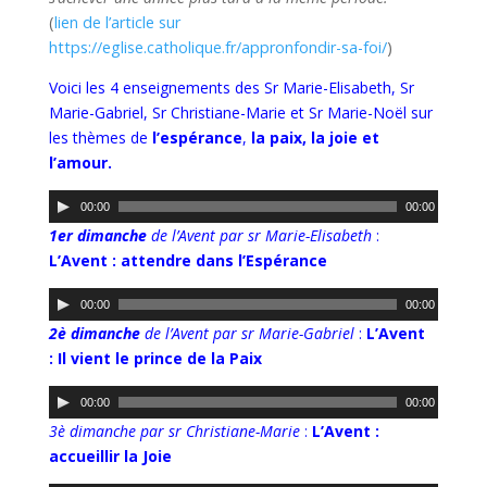
(
lien de l’article sur
https://eglise.catholique.fr/appronfondir-sa-foi/
)
Voici les 4 enseignements des Sr Marie-Elisabeth, Sr
Marie-Gabriel, Sr Christiane-Marie et Sr Marie-Noël sur
les thèmes de
l’espérance
,
la paix, la joie et
l’amour.
L
00:00
00:00
e
1er dimanche
de l’Avent par sr Marie-Elisabeth
:
c
L’Avent : attendre dans l’Espérance
t
L
e
00:00
00:00
e
u
2è dimanche
de l’Avent par sr Marie-Gabriel
:
L’Avent
c
r
: Il vient le prince de la Paix
t
a
L
e
u
00:00
00:00
e
u
d
3è dimanche par sr Christiane-Marie
:
L’Avent :
c
r
i
accueillir la Joie
t
a
o